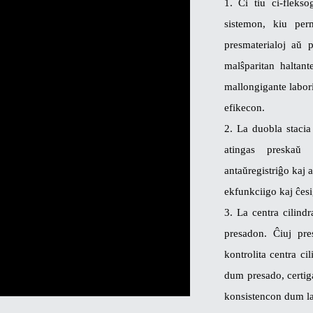
1. Ĉi tiu ci-flekso
sistemon, kiu per
presmaterialoj aŭ 
malŝparitan haltant
mallongigante labori
efikecon.
2. La duobla stacia
atingas preskaŭ 
antaŭregistriĝo kaj 
ekfunkciigo kaj ĉesi
3. La centra cilindr
presadon. Ĉiuj pre
kontrolita centra ci
dum presado, certig
konsistencon dum la