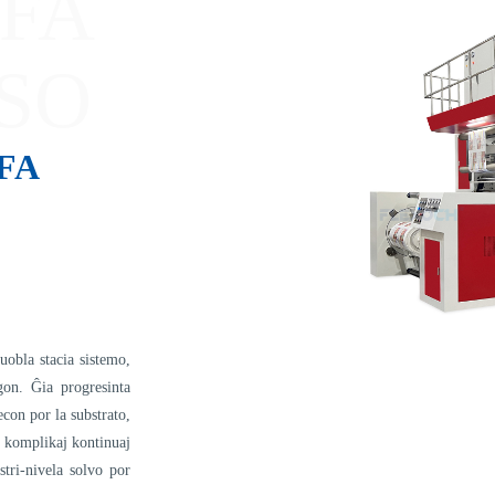
FA
SO
FA
duobla stacia sistemo,
gon. Ĝia progresinta
econ por la substrato,
ĉ komplikaj kontinuaj
stri-nivela solvo por