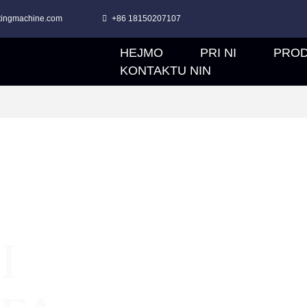
tingmachine.com
+86 18150207107
HEJMO
PRI NI
PRO
KONTAKTU NIN
I